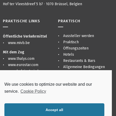
Hof ter Vleestdreef 5 b7 · 1070 Brüssel, Belgien
PRAKTISCHE LINKS
PRAKTISCH
Aussteller werden
Öffentliche Verkehrmittel
Praktisch
www.mivb.be
Öffnungszeiten
Mit dem Zug
Hotels
www.thalys.com
Restaurants & Bars
www.eurostar.com
Allgemeine Bedingungen
www.belgiantrain.be
Sitemap
Datenschutzerklärung
Flughäfen
We use cookies to optimize our website and our
Praktisch
www.brusselsairport.be
service.
Cookie Policy
www.charleroi-airport.com
www.brusselsairlines.com
Accept all