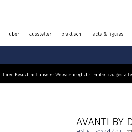
über
aussteller
praktisch
facts & figures
 Ihren Besuch auf unserer Website möglichst einfach zu gestalt
AVANTI BY 
Hal 5 - Stand 402 -