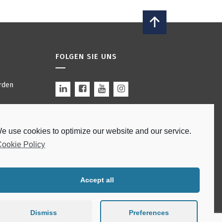
FOLGEN SIE UNS
rden
n
e use cookies to optimize our website and our service.
 Bars
Site by
modulo
.
ookie Policy
edingungen
rklärung
Accept all
Dismiss
Preferences