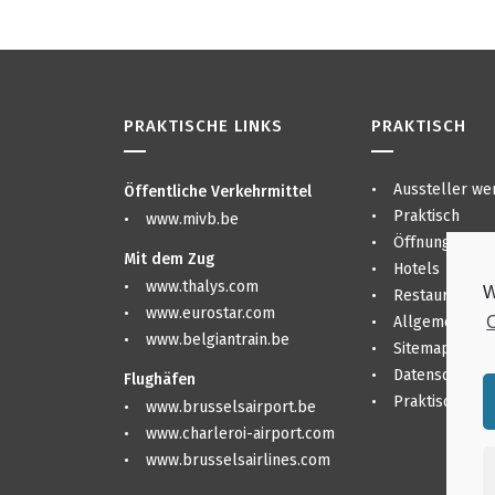
PRAKTISCHE LINKS
PRAKTISCH
Aussteller we
Öffentliche Verkehrmittel
Praktisch
www.mivb.be
Öffnungszeite
Mit dem Zug
Hotels
www.thalys.com
W
Restaurants &
www.eurostar.com
C
Allgemeine B
www.belgiantrain.be
Sitemap
Datenschutze
Flughäfen
Praktisch
www.brusselsairport.be
www.charleroi-airport.com
www.brusselsairlines.com