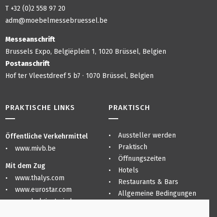
T +32 (0)2 558 97 20
adm@moebelmessebruessel.be
Messeanschrift
Brussels Expo, Belgiëplein 1, 1020 Brüssel, Belgien
Postanschrift
Hof ter Vleestdreef 5 b7 · 1070 Brüssel, Belgien
PRAKTISCHE LINKS
PRAKTISCH
Aussteller werden
Öffentliche Verkehrmittel
Praktisch
www.mivb.be
Öffnungszeiten
Mit dem Zug
Hotels
www.thalys.com
Restaurants & Bars
www.eurostar.com
Allgemeine Bedingungen
www.belgiantrain.be
Sitemap
Datenschutzerklärung