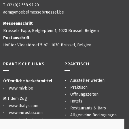
T +32 (0)2 558 97 20
adm@moebelmessebruessel.be
Messeanschrift
Brussels Expo, Belgiëplein 1, 1020 Brüssel, Belgien
Postanschrift
Hof ter Vleestdreef 5 b7 · 1070 Brüssel, Belgien
PRAKTISCHE LINKS
PRAKTISCH
Aussteller werden
Öffentliche Verkehrmittel
Praktisch
www.mivb.be
Öffnungszeiten
Mit dem Zug
Hotels
www.thalys.com
Restaurants & Bars
www.eurostar.com
Allgemeine Bedingungen
www.belgiantrain.be
Sitemap
Datenschutzerklärung