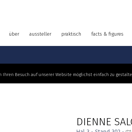
über
aussteller
praktisch
facts & figures
 Ihren Besuch auf unserer Website möglichst einfach zu gestalt
DIENNE SAL
Hal 3 - Stand 302 -