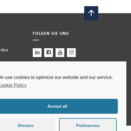
FOLGEN SIE UNS
rden
n
e use cookies to optimize our website and our service.
 Bars
Site by
modulo
.
ookie Policy
edingungen
rklärung
Accept all
Dismiss
Preferences