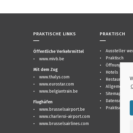
PRAKTISCHE LINKS
PRAKTISCH
Aussteller we
Öffentliche Verkehrmittel
Praktisch
www.mivb.be
Öffnungszeite
Mit dem Zug
Hotels
www.thalys.com
W
Restaurants &
www.eurostar.com
C
Allgemeine B
www.belgiantrain.be
Sitemap
Datenschutze
Flughäfen
Praktisch
www.brusselsairport.be
www.charleroi-airport.com
www.brusselsairlines.com