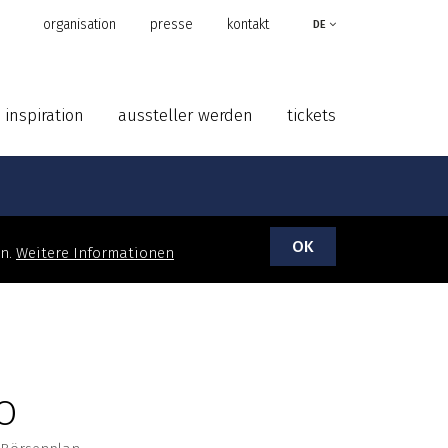
organisation
presse
kontakt
DE
inspiration
aussteller werden
tickets
OK
en.
Weitere Informationen
O