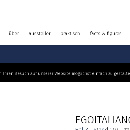
über
aussteller
praktisch
facts & figures
 Ihren Besuch auf unserer Website möglichst einfach zu gestalt
EGOITALIAN
Hal 3 - Stand 207 -