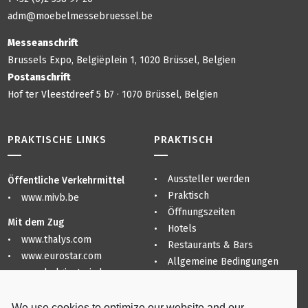
adm@moebelmessebruessel.be
Messeanschrift
Brussels Expo, Belgiëplein 1, 1020 Brüssel, Belgien
Postanschrift
Hof ter Vleestdreef 5 b7 · 1070 Brüssel, Belgien
PRAKTISCHE LINKS
PRAKTISCH
Aussteller werden
Öffentliche Verkehrmittel
Praktisch
www.mivb.be
Öffnungszeiten
Mit dem Zug
Hotels
www.thalys.com
Restaurants & Bars
www.eurostar.com
Allgemeine Bedingungen
www.belgiantrain.be
Sitemap
Datenschutzerklärung
Flughäfen
We use cookies to optimize our website and our