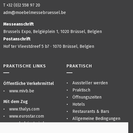
T +32 (0)2 558 97 20
adm@moebelmessebruessel.be
Messeanschrift
Brussels Expo, Belgiëplein 1, 1020 Brüssel, Belgien
Postanschrift
Hof ter Vleestdreef 5 b7 · 1070 Brüssel, Belgien
PRAKTISCHE LINKS
PRAKTISCH
Aussteller werden
Öffentliche Verkehrmittel
Praktisch
www.mivb.be
Öffnungszeiten
Mit dem Zug
Hotels
www.thalys.com
Restaurants & Bars
www.eurostar.com
Allgemeine Bedingungen
www.belgiantrain.be
Sitemap
Datenschutzerklärung