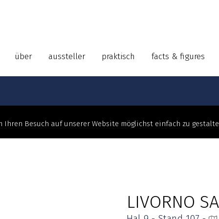
über
aussteller
praktisch
facts & figures
 Ihren Besuch auf unserer Website möglichst einfach zu gestalt
LIVORNO SA
Hal 9 - Stand 107 -