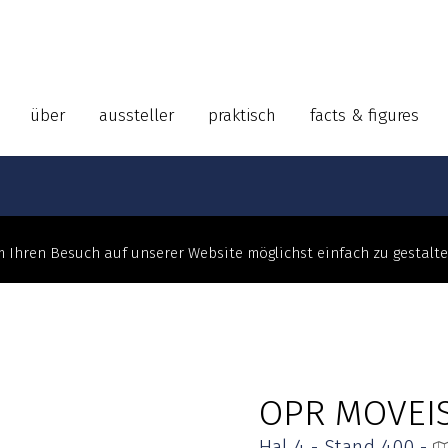
über
aussteller
praktisch
facts & figures
 Ihren Besuch auf unserer Website möglichst einfach zu gestalt
OPR MOVEI
Hal 4 - Stand 400 -