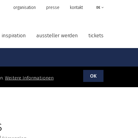
organisation
presse
kontakt
DE
inspiration
aussteller werden
tickets
OK
en.
Weitere Informationen
S