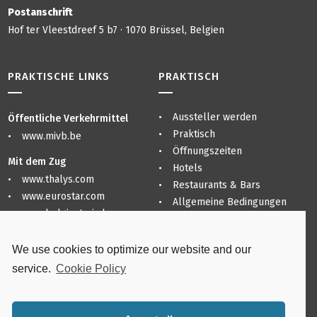
Postanschrift
Hof ter Vleestdreef 5 b7 · 1070 Brüssel, Belgien
PRAKTISCHE LINKS
PRAKTISCH
Aussteller werden
Öffentliche Verkehrmittel
Praktisch
www.mivb.be
Öffnungszeiten
Mit dem Zug
Hotels
www.thalys.com
Restaurants & Bars
www.eurostar.com
Allgemeine Bedingungen
www.belgiantrain.be
Sitemap
Datenschutzerklärung
Flughäfen
We use cookies to optimize our website and our
Praktisch
www.brusselsairport.be
service.
Cookie Policy
www.charleroi-airport.com
www.brusselsairlines.com