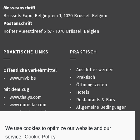
Messeanschrift
Brussels Expo, Belgiëplein 1, 1020 Brüssel, Belgien
Postanschrift
Hof ter Vleestdreef 5 b7 · 1070 Brüssel, Belgien
PRAKTISCHE LINKS
PRAKTISCH
Aussteller werden
Öffentliche Verkehrmittel
Praktisch
www.mivb.be
Öffnungszeiten
Mit dem Zug
Hotels
www.thalys.com
Restaurants & Bars
www.eurostar.com
Allgemeine Bedingungen
www.belgiantrain.be
Sitemap
Datenschutzerklärung
Flughäfen
We use cookies to optimize our website and our
Praktisch
www.brusselsairport.be
service.
Cookie Policy
www.charleroi-airport.com