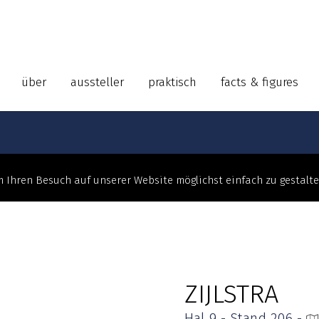
über
aussteller
praktisch
facts & figures
 Ihren Besuch auf unserer Website möglichst einfach zu gestalt
ZIJLSTRA
Hal 9 - Stand 206 -