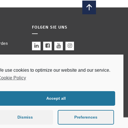
FOLGEN SIE UNS
rden
n
e use cookies to optimize our website and our service.
 Bars
Site by
modulo
.
ookie Policy
edingungen
rklärung
Accept all
Dismiss
Preferences